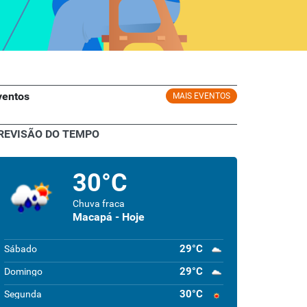
ventos
MAIS EVENTOS
REVISÃO DO TEMPO
30°C
Chuva fraca
Macapá - Hoje
29°C
Sábado
29°C
Domingo
30°C
Segunda