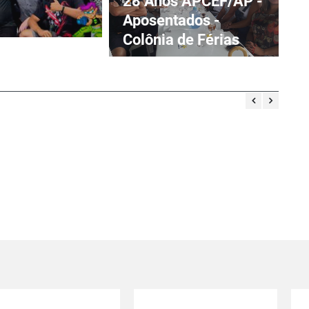
28 Anos APCEF/AP -
Aposentados -
Colônia de Férias