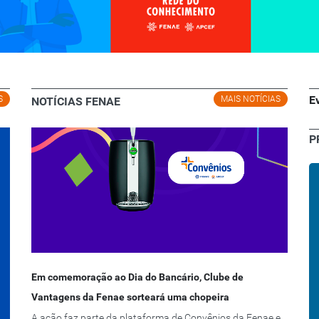
E
S
MAIS NOTÍCIAS
NOTÍCIAS FENAE
P
Em comemoração ao Dia do Bancário, Clube de
Vantagens da Fenae sorteará uma chopeira
A ação faz parte da plataforma de Convênios da Fenae e