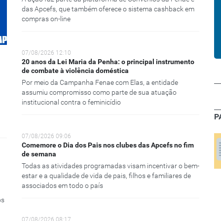
das Apcefs, que também oferece o sistema cashback em
compras on-line
07/08/2026 12:10
20 anos da Lei Maria da Penha: o principal instrumento
de combate à violência doméstica
Por meio da Campanha Fenae com Elas, a entidade
assumiu compromisso como parte de sua atuação
institucional contra o feminicídio
P
07/08/2026 09:06
Comemore o Dia dos Pais nos clubes das Apcefs no fim
de semana
Todas as atividades programadas visam incentivar o bem-
estar e a qualidade de vida de pais, filhos e familiares de
associados em todo o país
os
07/08/2026 08:17